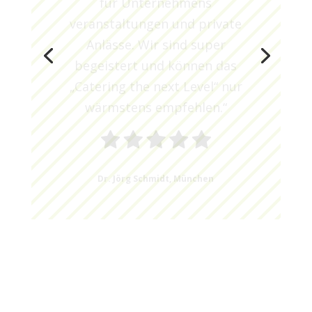
Anlässe. Wir sind super
begeistert und können das
„Catering the next Level“ nur
wärmstens empfehlen.“
Dr. Jörg Schmidt, München